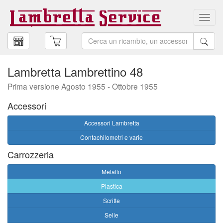
Toggl
navig
Lambretta Lambrettino 48
Prima versione Agosto 1955 - Ottobre 1955
Accessori
Accessori Lambretta
Contachilometri e varie
Carrozzeria
Metallo
Plastica
Scritte
Selle