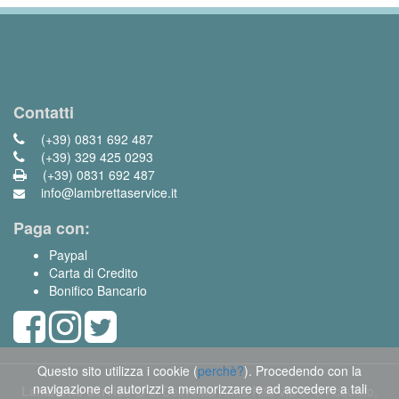
Contatti
(+39) 0831 692 487
(+39) 329 425 0293
(+39) 0831 692 487
info@lambrettaservice.it
Paga con:
Paypal
Carta di Credito
Bonifico Bancario
Questo sito utilizza i cookie (
perchè?
). Procedendo con la
navigazione ci autorizzi a memorizzare e ad accedere a tali
Lambretta Service
di Dell'Anna Anna Rita Via S. D'Acquisto,