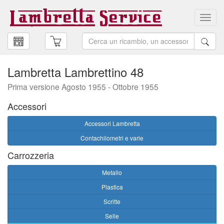
Toggl
navig
Lambretta Lambrettino 48
Prima versione Agosto 1955 - Ottobre 1955
Accessori
Accessori Lambretta
Contachilometri e varie
Carrozzeria
Metallo
Plastica
Scritte
Selle