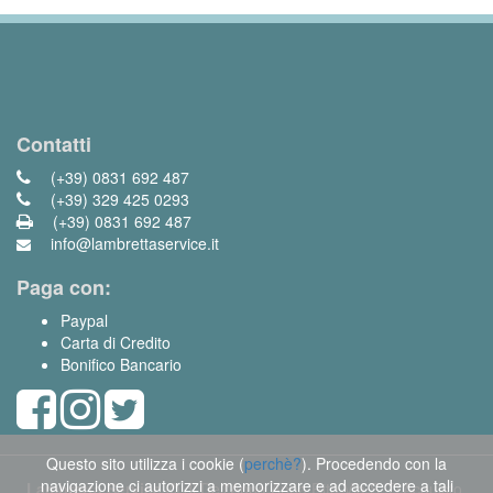
Contatti
(+39) 0831 692 487
(+39) 329 425 0293
(+39) 0831 692 487
info@lambrettaservice.it
Paga con:
Paypal
Carta di Credito
Bonifico Bancario
Questo sito utilizza i cookie (
perchè?
). Procedendo con la
navigazione ci autorizzi a memorizzare e ad accedere a tali
Lambretta Service
di Dell'Anna Anna Rita Via S. D'Acquisto,