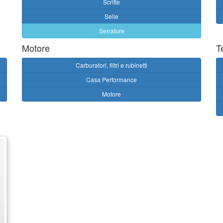
Scritte
Selle
Serrature
Motore
T
Carburatori, filtri e rubinetti
Casa Performance
Motore