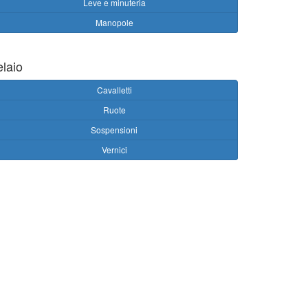
Leve e minuteria
Manopole
elaio
Cavalletti
Ruote
Sospensioni
Vernici