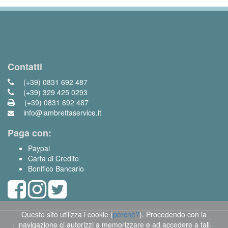
Contatti
(+39) 0831 692 487
(+39) 329 425 0293
(+39) 0831 692 487
info@lambrettaservice.it
Paga con:
Paypal
Carta di Credito
Bonifico Bancario
Questo sito utilizza i cookie (
perchè?
). Procedendo con la
navigazione ci autorizzi a memorizzare e ad accedere a tali
Lambretta Service
di Dell'Anna Anna Rita Via S. D'Acquisto,