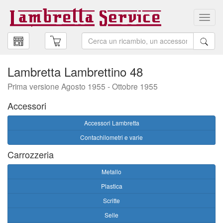
Toggl
navig
Lambretta Lambrettino 48
Prima versione Agosto 1955 - Ottobre 1955
Accessori
Accessori Lambretta
Contachilometri e varie
Carrozzeria
Metallo
Plastica
Scritte
Selle