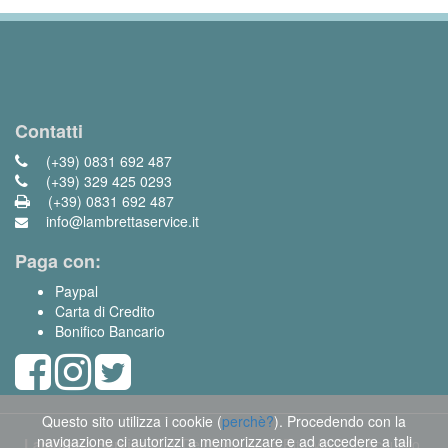
Contatti
(+39) 0831 692 487
(+39) 329 425 0293
(+39) 0831 692 487
info@lambrettaservice.it
Paga con:
Paypal
Carta di Credito
Bonifico Bancario
Questo sito utilizza i cookie (
perchè?
). Procedendo con la
navigazione ci autorizzi a memorizzare e ad accedere a tali
Lambretta Service
di Dell'Anna Anna Rita Via S. D'Acquisto,