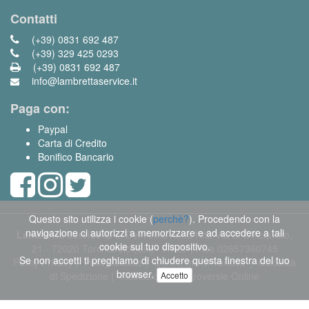
Contatti
(+39) 0831 692 487
(+39) 329 425 0293
(+39) 0831 692 487
info@lambrettaservice.it
Paga con:
Paypal
Carta di Credito
Bonifico Bancario
Questo sito utilizza i cookie (
perchè?
). Procedendo con la
navigazione ci autorizzi a memorizzare e ad accedere a tali
Lambretta Service
di Dell'Anna Anna Rita Via S. D'Acquisto,
cookie sul tuo dispositivo.
21 - 72020 Torchiarolo (BR) - ITALY | Piva 02657360745
Se non accetti ti preghiamo di chiudere questa finestra del tuo
Policy Privacy
|
Policy Cookie
|
Condizioni di Vendita
|
Modalità
browser.
di Spedizione
|
Risoluzione Controversie Online