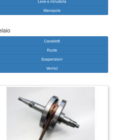
Leve e minuteria
Manopole
elaio
Cavalletti
Ruote
Sospensioni
Vernici