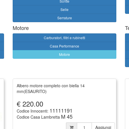
Scritte
Selle
Serrature
Motore
T
Carburatori, filtri e rubinetti
Casa Performance
Motore
Albero motore completo con biella 14
mm(ESAURITO)
€
220.00
11111191
Codice Innocenti:
M 45
Codice Casa Lambretta
Aggiungi