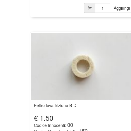
Aggiungi
Feltro leva frizione B-D
€
1.50
00
Codice Innocenti:
453